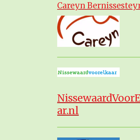
Careyn Bernissestey
NissewaardVoorE
ar.nl