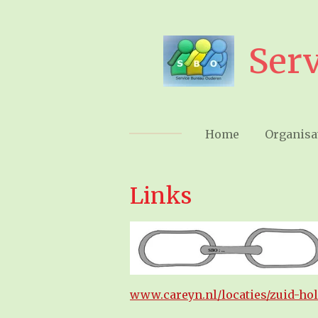
Ga
direct
Ser
naar
de
hoofdinhoud
Home
Organisa
Links
www.careyn.nl/locaties/zuid-hol