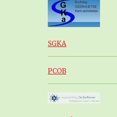
SGKA
PCOB