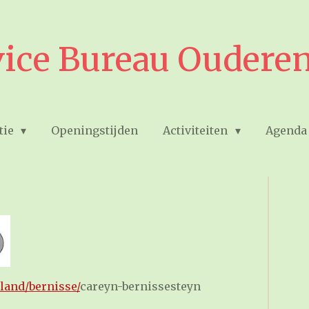
vice Bureau Ouderen
tie
Openingstijden
Activiteiten
Agenda
land/bernisse/
careyn-bernissesteyn